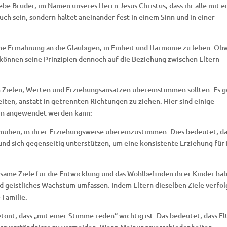
iebe Brüder, im Namen unseres Herrn Jesus Christus, dass ihr alle mit e
ch sein, sondern haltet aneinander fest in einem Sinn und in einer
ne Ermahnung an die Gläubigen, in Einheit und Harmonie zu leben. Ob
t, können seine Prinzipien dennoch auf die Beziehung zwischen Eltern
ren Zielen, Werten und Erziehungsansätzen übereinstimmen sollten. Es 
ten, anstatt in getrennten Richtungen zu ziehen. Hier sind einige
tern angewendet werden kann:
 bemühen, in ihrer Erziehungsweise übereinzustimmen. Dies bedeutet, d
nd sich gegenseitig unterstützen, um eine konsistente Erziehung für 
nsame Ziele für die Entwicklung und das Wohlbefinden ihrer Kinder ha
d geistliches Wachstum umfassen. Indem Eltern dieselben Ziele verfol
 Familie.
nt, dass „mit einer Stimme reden“ wichtig ist. Das bedeutet, dass El