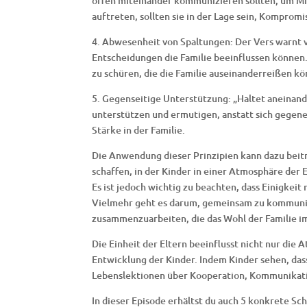
offen miteinander kommunizieren sollten, um M
auftreten, sollten sie in der Lage sein, Kompro
4. Abwesenheit von Spaltungen: Der Vers warnt v
Entscheidungen die Familie beeinflussen können. 
zu schüren, die die Familie auseinanderreißen k
5. Gegenseitige Unterstützung: „Haltet aneinande
unterstützen und ermutigen, anstatt sich gegene
Stärke in der Familie.
Die Anwendung dieser Prinzipien kann dazu beitr
schaffen, in der Kinder in einer Atmosphäre der
Es ist jedoch wichtig zu beachten, dass Einigkei
Vielmehr geht es darum, gemeinsam zu kommuni
zusammenzuarbeiten, die das Wohl der Familie im
Die Einheit der Eltern beeinflusst nicht nur die 
Entwicklung der Kinder. Indem Kinder sehen, das
Lebenslektionen über Kooperation, Kommunikat
In dieser Episode erhältst du auch 5 konkrete Sc