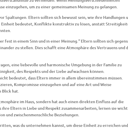
issverständnisse zu vermeiden. Wenn Meinungsverschiedenheiten
misse einzugehen, um zu einer gemeinsamen Meinung zu gelangen.
or Spaltungen. Eltern sollten sich bewusst sein, wie ihre Handlungen 
Einheit bedeutet, Konflikte konstruktiv zu lösen, anstatt Streitigkei
önnten.
r fest in einem Sinn und in einer Meinung.“ Eltern sollten sich gegens
inander zu stellen. Dies schafft eine Atmosphäre des Vertrauens und 
agen, eine liebevolle und harmonische Umgebung in der Familie zu
 Einigkeit, des Respekts und der Liebe aufwachsen können.
t nicht bedeutet, dass Eltern immer in allem übereinstimmen müssen.
zieren, Kompromisse einzugehen und auf eine Art und Weise
 Blick hat.
Atmosphäre im Haus, sondern hat auch einen direkten Einfluss auf die
s ihre Eltern in Liebe und Respekt zusammenarbeiten, lernen sie wicht
ion und zwischenmenschliche Beziehungen.
hritten, was du unternehmen kannst, um diese Einheit zu erreichen un