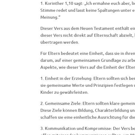
1. Korinther 1,10 sagt: „Ich ermahne euch aber, l
Stimme redet und lasst keine Spaltungen unter eu
Meinung.“
Dieser Vers aus dem Neuen Testament enthält ei
dieser Vers nicht direkt auf Elternschaft abziel
übertragen werden.
Für Eltern bedeutet eine Einheit, dass sie in ih
darum, auf einer gemeinsamen Grundlage zu arbei
Aspekte, wie dieser Vers auf die Einheit der El
1. Einheit in der Erziehung: Eltern sollten sich
sie gemeinsame Werte und Prinzipien festlegen u
Kinder zu gewährleisten.
2. Gemeinsame Ziele: Eltern sollten klare gemei
Diese Ziele können Bildung, Charakterbildung un
schaffen sie eine einheitliche Ausrichtung für die
3. Kommunikation und Kompromisse: Der Vers beto