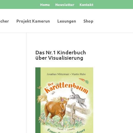
Home
Newsletter
Kontakt
cher
Projekt Kamerun
Lesungen
Shop
Das Nr.1 Kinderbuch
über Visualisierung