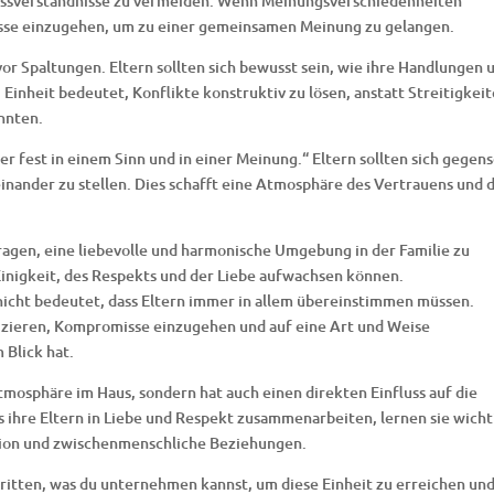
issverständnisse zu vermeiden. Wenn Meinungsverschiedenheiten
misse einzugehen, um zu einer gemeinsamen Meinung zu gelangen.
or Spaltungen. Eltern sollten sich bewusst sein, wie ihre Handlungen 
Einheit bedeutet, Konflikte konstruktiv zu lösen, anstatt Streitigkei
önnten.
r fest in einem Sinn und in einer Meinung.“ Eltern sollten sich gegens
inander zu stellen. Dies schafft eine Atmosphäre des Vertrauens und 
agen, eine liebevolle und harmonische Umgebung in der Familie zu
 Einigkeit, des Respekts und der Liebe aufwachsen können.
t nicht bedeutet, dass Eltern immer in allem übereinstimmen müssen.
zieren, Kompromisse einzugehen und auf eine Art und Weise
 Blick hat.
Atmosphäre im Haus, sondern hat auch einen direkten Einfluss auf die
s ihre Eltern in Liebe und Respekt zusammenarbeiten, lernen sie wicht
ion und zwischenmenschliche Beziehungen.
hritten, was du unternehmen kannst, um diese Einheit zu erreichen un