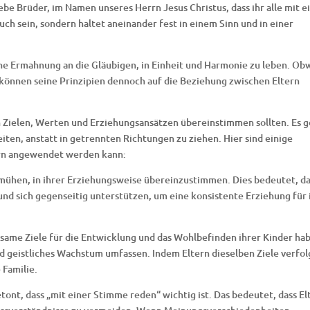
iebe Brüder, im Namen unseres Herrn Jesus Christus, dass ihr alle mit e
ch sein, sondern haltet aneinander fest in einem Sinn und in einer
ne Ermahnung an die Gläubigen, in Einheit und Harmonie zu leben. Ob
t, können seine Prinzipien dennoch auf die Beziehung zwischen Eltern
ren Zielen, Werten und Erziehungsansätzen übereinstimmen sollten. Es 
ten, anstatt in getrennten Richtungen zu ziehen. Hier sind einige
tern angewendet werden kann:
 bemühen, in ihrer Erziehungsweise übereinzustimmen. Dies bedeutet, d
nd sich gegenseitig unterstützen, um eine konsistente Erziehung für 
nsame Ziele für die Entwicklung und das Wohlbefinden ihrer Kinder ha
d geistliches Wachstum umfassen. Indem Eltern dieselben Ziele verfol
 Familie.
nt, dass „mit einer Stimme reden“ wichtig ist. Das bedeutet, dass El