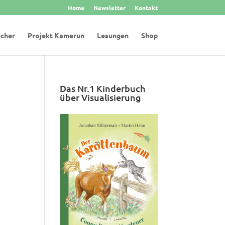
Home
Newsletter
Kontakt
cher
Projekt Kamerun
Lesungen
Shop
Das Nr.1 Kinderbuch
über Visualisierung