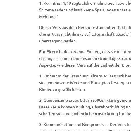
1. Korinther 1,10 sagt: „Ich ermahne euch aber, l
Stimme redet und lasst keine Spaltungen unter eu
Meinung.“
Dieser Vers aus dem Neuen Testament enthält ei
dieser Vers nicht direkt auf Elternschaft abziel
übertragen werden.
Für Eltern bedeutet eine Einheit, dass sie in ih
darum, auf einer gemeinsamen Grundlage zu arbei
Aspekte, wie dieser Vers auf die Einheit der El
1. Einheit in der Erziehung: Eltern sollten sich
sie gemeinsame Werte und Prinzipien festlegen u
Kinder zu gewährleisten.
2. Gemeinsame Ziele: Eltern sollten klare gemei
Diese Ziele können Bildung, Charakterbildung un
schaffen sie eine einheitliche Ausrichtung für die
3. Kommunikation und Kompromisse: Der Vers beto