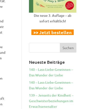
tät.
ve
Die neue 3. Auflage – ab
und
sofort erhältlich!
wir
>> Jetzt bestellen
st
ve
 und
en
Neueste Beiträge
140 – Lass-Liebe-Gewinnen –
Das Wunder der Liebe
on
140 – Lass-Liebe-Gewinnen –
Das Wunder der Liebe
139 – Jenseits der Kindheit –
oft
Geschwisterbeziehungen im
en
Erwachsenenalter