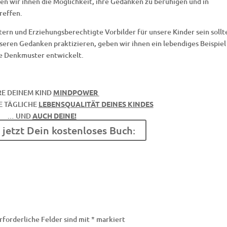
en wir ihnen die Möglichkeit, ihre Gedanken zu beruhigen und in
reffen.
tern und Erziehungsberechtigte Vorbilder für unsere Kinder sein sollt
eren Gedanken praktizieren, geben wir ihnen ein lebendiges Beispiel
ve Denkmuster entwickelt.
RE DEINEM KIND
MINDPOWER
E TÄGLICHE
LEBENSQUALITÄT DEINES KINDES
… UND
AUCH DEINE!
 jetzt Dein kostenloses Buch:
rforderliche Felder sind mit
*
markiert