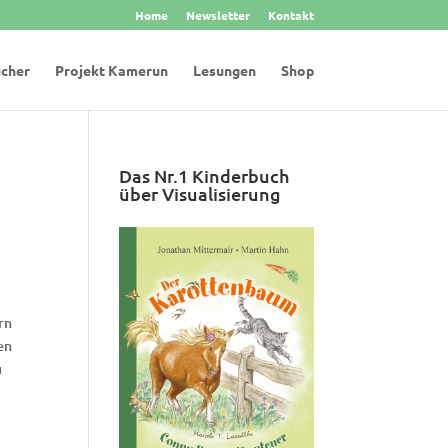
Home
Newsletter
Kontakt
cher
Projekt Kamerun
Lesungen
Shop
Das Nr.1 Kinderbuch
über Visualisierung
rn
en
u