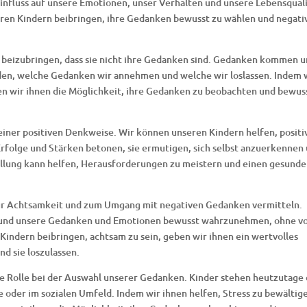
nfluss auf unsere Emotionen, unser Verhalten und unsere Lebensquali
eren Kindern beibringen, ihre Gedanken bewusst zu wählen und negati
rn beizubringen, dass sie nicht ihre Gedanken sind. Gedanken kommen 
iden, welche Gedanken wir annehmen und welche wir loslassen. Indem 
en wir ihnen die Möglichkeit, ihre Gedanken zu beobachten und bewus
 einer positiven Denkweise. Wir können unseren Kindern helfen, positi
rfolge und Stärken betonen, sie ermutigen, sich selbst anzuerkennen
tellung kann helfen, Herausforderungen zu meistern und einen gesund
ur Achtsamkeit und zum Umgang mit negativen Gedanken vermitteln.
ein und unsere Gedanken und Emotionen bewusst wahrzunehmen, ohne v
Kindern beibringen, achtsam zu sein, geben wir ihnen ein wertvolles
d sie loszulassen.
e Rolle bei der Auswahl unserer Gedanken. Kinder stehen heutzutage 
e oder im sozialen Umfeld. Indem wir ihnen helfen, Stress zu bewältig