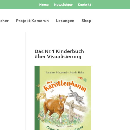
Home
Newsletter
Kontakt
cher
Projekt Kamerun
Lesungen
Shop
Das Nr.1 Kinderbuch
über Visualisierung