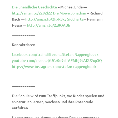
Die unendliche Geschichte
– Michael Ende —
http://amzn.to/2z92l2Z
Die Möwe Jonathan
– Richard
Bach —
http://amzn.to/2hxR3xy
Siddharta
– Hermann
Hesse —
http://amzn.to/2z8OABh
+++++++++++
Kontaktdaten
facebook.com/traindifferent.Stefan.Rappenglueck
youtube.com/channel/UCa0u9cIfAEMNj9tAKU2xp5Q
https://www.instagram.com/stefan.rappenglueck
+++++++++++
Die Schule wird zum Treffpunkt, wo Kinder spielen und
so natürlich lernen, wachsen und ihre Potentiale
entfalten.
Unterstütze uns, damit wir dieses Projekt umsetzen