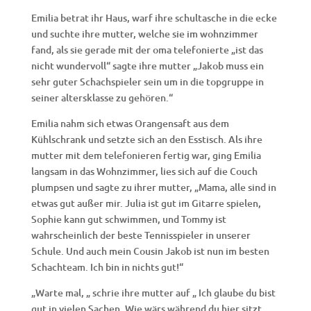
Emilia betrat ihr Haus, warf ihre schultasche in die ecke
und suchte ihre mutter, welche sie im wohnzimmer
fand, als sie gerade mit der oma telefonierte „ist das
nicht wundervoll“ sagte ihre mutter „Jakob muss ein
sehr guter Schachspieler sein um in die topgruppe in
seiner altersklasse zu gehören.“
Emilia nahm sich etwas Orangensaft aus dem
Kühlschrank und setzte sich an den Esstisch. Als ihre
mutter mit dem telefonieren fertig war, ging Emilia
langsam in das Wohnzimmer, lies sich auf die Couch
plumpsen und sagte zu ihrer mutter, „Mama, alle sind in
etwas gut außer mir. Julia ist gut im Gitarre spielen,
Sophie kann gut schwimmen, und Tommy ist
wahrscheinlich der beste Tennisspieler in unserer
Schule. Und auch mein Cousin Jakob ist nun im besten
Schachteam. Ich bin in nichts gut!“
„Warte mal, „ schrie ihre mutter auf „ Ich glaube du bist
gut in vielen Sachen. Wie wärs während du hier sitzt