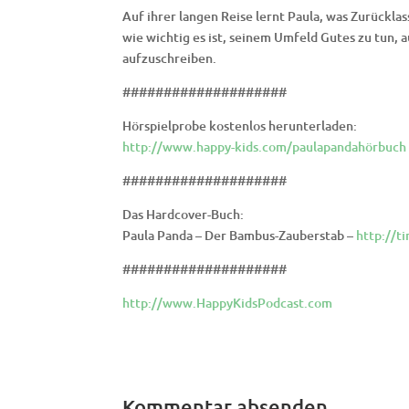
Auf ihrer langen Reise lernt Paula, was Zurückla
wie wichtig es ist, seinem Umfeld Gutes zu tun,
aufzuschreiben.
####################
Hörspielprobe kostenlos herunterladen:
http://www.happy-kids.com/paulapandahörbuch
####################
Das Hardcover-Buch:
Paula Panda – Der Bambus-Zauberstab –
http://t
####################
http://www.HappyKidsPodcast.com
Kommentar absenden