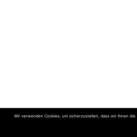
Impressum
Datenschutz
Wir verwenden Cookies, um sicherzustellen, dass wir Ihnen die 
© Happy Kids