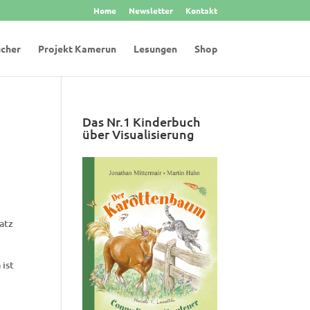
Home
Newsletter
Kontakt
cher
Projekt Kamerun
Lesungen
Shop
Das Nr.1 Kinderbuch
über Visualisierung
atz
 ist