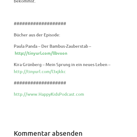
bekommst.
###################
Bücher aus der Episode:
Paula Panda – Der Bambus-Zauberstab –
http://tinyurl.com/llbvson
Kira Grünberg – Mein Sprung in ein neues Leben –
http://tinyurl.com/l3xjkkc
###################
http://www.HappyKidsPodcast.com
Kommentar absenden